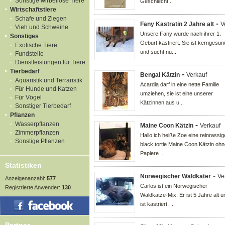
Sonstige wirbellose Tiere
Geschlecht...
Wirtschaftstiere
Schafe und Ziegen
-
Fany Kastratin 2 Jahre alt
V
Vieh und Schweine
Unsere Fany wurde nach ihrer 1.
Sonstiges
Geburt kastriert. Sie ist kerngesun
Exotische Tiere
und sucht nu...
Fundstelle
Dienstleistungen für Tiere
Tierbedarf
-
Bengal Kätzin
Verkauf
Aquaristik und Terraristik
Acardia darf in eine nette Familie
Für Hunde und Katzen
umziehen, sie ist eine unserer
Für Vögel
Kätzinnen aus u...
Sonstiger Tierbedarf
Pflanzen
Wasserpflanzen
-
Maine Coon Kätzin
Verkauf
Zimmerpflanzen
Hallo ich heiße Zoe eine reinrassig
Sonstige Pflanzen
black tortie Maine Coon Kätzin oh
Papiere ...
Statistiken
-
Norwegischer Waldkater
Ve
Anzeigenanzahl:
577
Carlos ist ein Norwegischer
Registrierte Anwender:
130
Waldkatze-Mix. Er ist 5 Jahre alt u
ist kastriert, ...