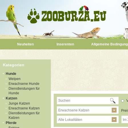
Neuheiten
Inserenten
Allgemeine Bedingung
Kategorien
Hunde
Welpen
Erwachsene Hunde
Dienstleistungen für
Hunde
Katzen
V
Junge Katzen
Erwachsene Katzen
Erwachsene Katzen
Prei
Dienstleistungen für
Katzen
Alle Lokalitäten
Im 
Pferde