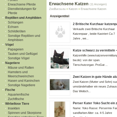
Fohlen
Erwachsene Katzen
Erwachsene Pferde
(11 Anzeigen)
Dienstleistungen für
ZooBurza.eu
»
Katzen
»
Erwachsene Katzen
Pferde
Anzeigentitel
Reptilien und Amphibien
Schlangen
2 Britische Kurzhaar katzen
Echsen
Verkaufe zwei Britische Kurzhaar
Schildkröten
Katzenpaar , beide Kastriert Ca 7
Sonstige Reptilien und
Jahre , we...
Amphibien
Vögel
Papageien
Katze schwarz zu vermitteln
Tauben und Geflügel
Katzenhilfe (www.katzenvermittlun
Sonstige Vögel
bw.de): von der span.
Nagetiere
Tierschutzorgan. ProGat ...
Mäuse und Ratten
Hamsters und
Meerschweinchen
Zwei Katzen in gute Hände a
Hasen und Kaninchen
Zwei Katzen (Mutter und Sohn) su
Sonstige Nagetiere
umständehalber ein neues Zuhaus
Fische
Das Weibch...
Aquarienfische
Zuchtfische
Perser Kater Yoko Sucht ein
Wirbellose Tiere
Insekten
Name: Yoko Rasse: Persermix Far
Spinnen und Skorpione
sandfarben Alter: ca. 4-5 Jahre